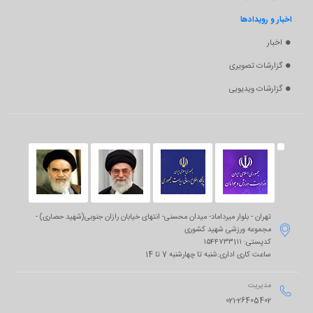
اخبار و رویدادها
اخبار
گزارشات تصویری
گزارشات ویدیویی
تهران - بلوار میرداماد- میدان محسنی- انتهای خیابان رازان جنوبی(شهید حصاری) -

مجموعه ورزشی شهید کشوری
کدپستی: ۱۵۴۴۷۳۳1۱۱
ساعت کاری اداری:شنبه تا چهارشنبه 7 تا 14
مدیریت

021-26405402