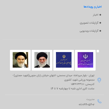
اخبار و رویدادها
اخبار
گزارشات تصویری
گزارشات ویدیویی
تهران - بلوار میرداماد- میدان محسنی- انتهای خیابان رازان جنوبی(شهید حصاری) -

مجموعه ورزشی شهید کشوری
کدپستی: ۱۵۴۴۷۳۳1۱۱
ساعت کاری اداری:شنبه تا چهارشنبه 7 تا 14
مدیریت

021-26405402