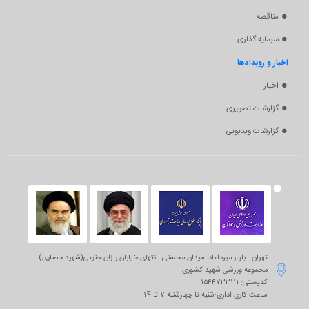
مناقصه
سرمایه گذاری
اخبار و رویدادها
اخبار
گزارشات تصویری
گزارشات ویدیویی
تهران - بلوار میرداماد- میدان محسنی- انتهای خیابان رازان جنوبی(شهید حصاری) -

مجموعه ورزشی شهید کشوری
کدپستی: ۱۵۴۴۷۳۳1۱۱
ساعت کاری اداری:شنبه تا چهارشنبه 7 تا 14