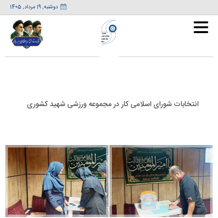

دوشنبه, 19 مرداد, 1405
صفحه اصلی
اماکن ورزشی
انتخابات شورای اسلامی کار در مجموعه ورزشی شهید کشوری
اخبار و رویدادها
گزارشات
مزایده و مناقصه
گزارشات تصویری
عضویت
مزایده
گزارشات ویدیویی