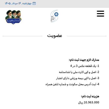

چهارشنبه, 14 مرداد, 1405
صفحه اصلی
عضویت
اماکن ورزشی
مدارک لازم جهت ثبت نام:
اخبار و رویدادها
1- یک قطعه عکس 3 در 4
2- اصل و کپی کارت ملی یا شناسنامه
گزارشات
3- اصل یا کپی بیمه ورزشی دارای اعتبار
4- ثبت آدرس محل سکونت و شماره تلفن همراه
مزایده و مناقصه
گزارشات تصویری
هزینه ثبت نام:
عضویت
مزایده
گزارشات ویدیویی
10.963.000 ریال