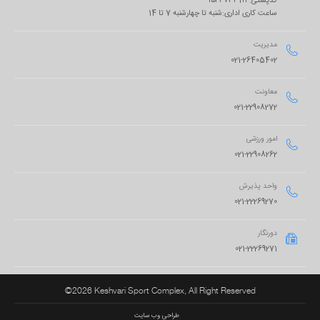
کدپستی: ۱۵۴۴۷۳۳1۱۱
ساعت کاری اداری:شنبه تا چهارشنبه 7 تا 14
مدیریت

021-26405402
معاونت

021-22908272
امور ورزشی

021-22908262
واحد پذیرش

021-22269270
دورنگار

021-22269271
©2026 Keshvari Sport Complex, All Right Reserved
طراحی وب سایت