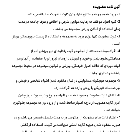
مناقصه
آئین نامه عضویت:
سرمایه گذاری و مولد سازی
1- ورود به مجموعه مستلزم دارا بودن کارت عضویت سالیانه می باشد .
2- کلیه افراد موظف به رعایت موازین شرعی و اخلاقی و عرف جامعه در مدت
سرمایه گذاری
دسترسی آزاد اطلاعات
زمان استفاده از اماکن ورزشی مجموعه می باشند .
3- کارت عضویت تنها برای ورود به مجموعه و استفاده از پیست دوومیدانی روباز
قوانین و مقررات
است.
4- افراد موظف هستند از انجام هر گونه رفتارهای غیر ورزشی اعم از
درباره مجموعه
معاملاتی،شرط بندی و خرید و فروش داروهای نیروزا و یا استفاده از آنها و هر
گونه موردی که خلاف اصول فرهنگی، ورزشی و قوانین موضوعه در محیط مجموعه
تماس با ما
باشد خود داری نمایند .
5- مجموعه هیچگونه مسئولیتی در قبال مفقود شدن اشیاء شخصی و قیمتی و
نیز صدمات فیزیکی یا روحی وارده به افراد ندارد .
6- انتقال کارت عضویت مجموعه به سایر افراد ممنوع و در صورت بروز چنین
امری کارت عضویت از درجه اعتبار ساقط شده و از ورود وی به مجموعه جلوگیری
خواهد شد .
7- اعتبار کارت های عضویت از زمان صدور به مدت یکسال شمسی می باشد و در
صورت مفقود شدن هزینه کارت المثنی دریافت می گردد. استفاده از کفش