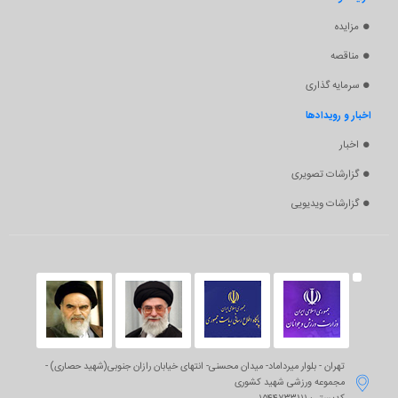
مزایده
مناقصه
سرمایه گذاری
اخبار و رویدادها
اخبار
گزارشات تصویری
گزارشات ویدیویی
تهران - بلوار میرداماد- میدان محسنی- انتهای خیابان رازان جنوبی(شهید حصاری) -

مجموعه ورزشی شهید کشوری