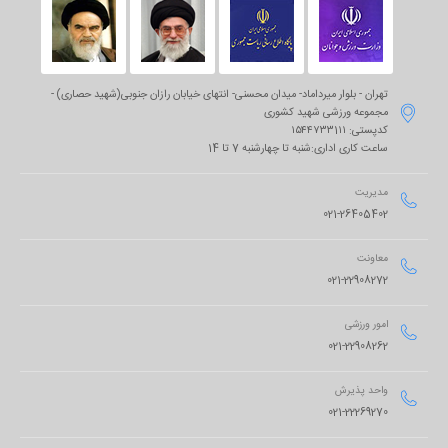
تهران - بلوار میرداماد- میدان محسنی- انتهای خیابان رازان جنوبی(شهید حصاری) -

مجموعه ورزشی شهید کشوری
کدپستی: ۱۵۴۴۷۳۳1۱۱
ساعت کاری اداری:شنبه تا چهارشنبه 7 تا 14
مدیریت

021-26405402
معاونت

021-22908272
امور ورزشی

021-22908262
واحد پذیرش

021-22269270